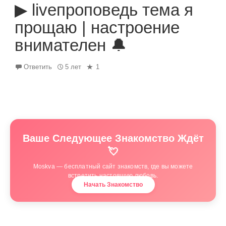
▶ liveпроповедь тема я
прощаю | настроение
внимателен 🔔
Ответить
5 лет
1
Ваше Следующее Знакомство Ждёт
💘
Moskva — бесплатный сайт знакомств, где вы можете
встретить настоящую любовь.
Начать Знакомство