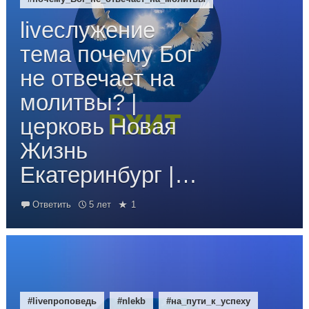
liveслужение
тема почему Бог
не отвечает на
молитвы? |
церковь Новая
Жизнь
Екатеринбург |…
Ответить
5 лет
1
#liveпроповедь
#nlekb
#на_пути_к_успеху