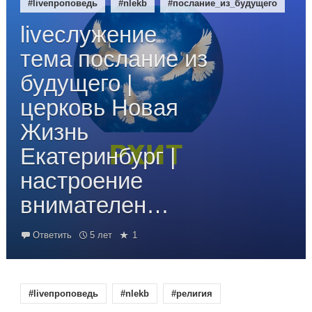
#liveпроповедь
#nlekb
#послание_из_будущего
liveслужение
тема послание из
будущего |
церковь Новая
Жизнь
Екатеринбург |
настроение
внимателен…
Ответить
5 лет
1
#liveпроповедь
#nlekb
#религия