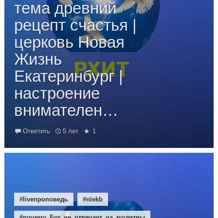
тема древний
рецепт счастья |
церковь Новая
Жизнь
Екатеринбург |
настроение
внимателен…
Ответить
5 лет
1
#liveпроповедь
#nlekb
#почему_Бог_не_отвечает_на_молитвы