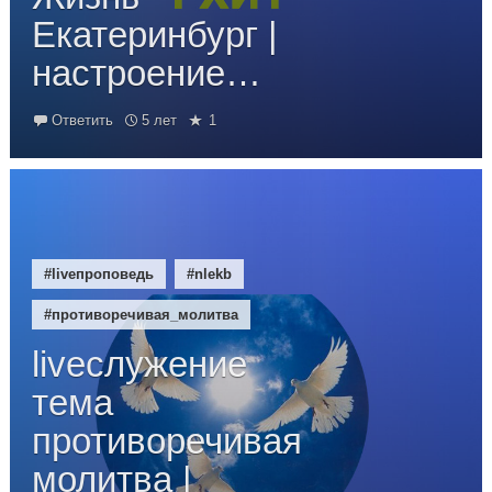
Екатеринбург |
настроение…
Ответить
5 лет
1
#liveпроповедь
#nlekb
#противоречивая_молитва
liveслужение
тема
противоречивая
молитва |