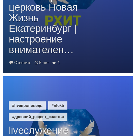
церковь Новая
Жизнь
Екатеринбург |
настроение
внимателен…
Ответить
5 лет
1
#liveпроповедь
#nlekb
#древний_рецепт_счастья
liveслужение