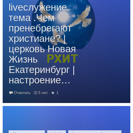
liveслужение
тема .Чем
пренебрегают
христиане? |
церковь Новая
Жизнь
Екатеринбург |
настроение…
Ответить
5 лет
1