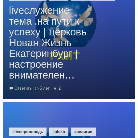
liveслужение
тема .на пути к
успеху | церковь
Новая Жизнь
Екатеринбург |
настроение
внимателен…
Ответить
5 лет
2
#liveпроповедь
#nlekb
#религия