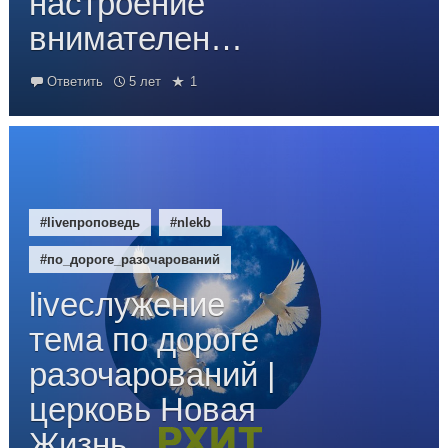
настроение
внимателен…
Ответить
5 лет
1
#liveпроповедь
#nlekb
#по_дороге_разочарований
liveслужение
тема по дороге
разочарований |
церковь Новая
Жизнь