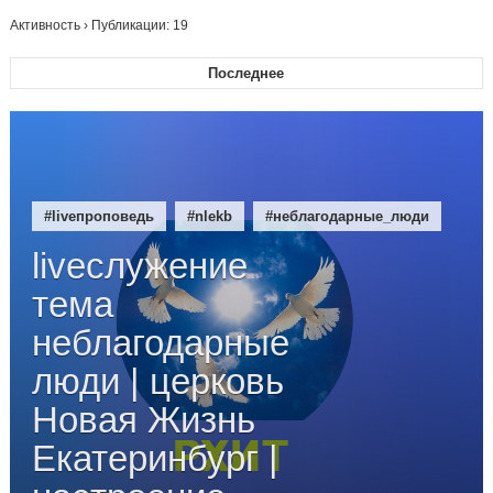
Активность
› Публикации: 19
Последнее
#liveпроповедь
#nlekb
#неблагодарные_люди
liveслужение
тема
неблагодарные
люди | церковь
Новая Жизнь
Екатеринбург |