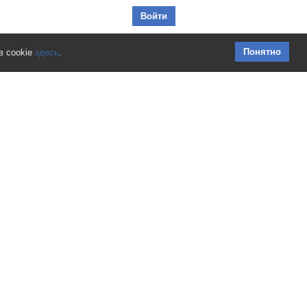
Перейти к содержимому
Войти
Понятно
в cookie
здесь
.