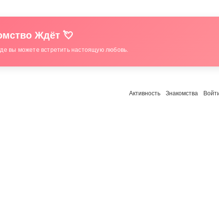
мство Ждёт 💘
где вы можете встретить настоящую любовь.
Активность
Знакомства
Войт