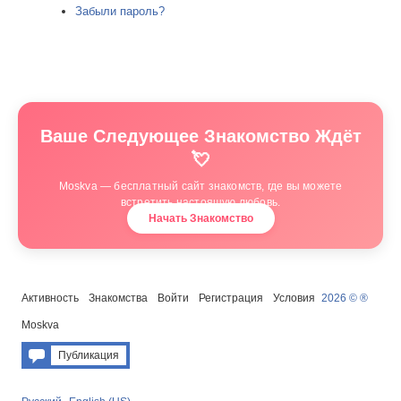
Забыли пароль?
Ваше Следующее Знакомство Ждёт
💘
Moskva — бесплатный сайт знакомств, где вы можете
встретить настоящую любовь.
Начать Знакомство
Активность
Знакомства
Войти
Регистрация
Условия
2026 © ®
Moskva
Публикация