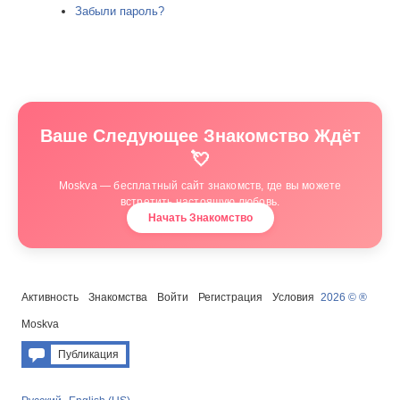
Забыли пароль?
Ваше Следующее Знакомство Ждёт
💘
Moskva — бесплатный сайт знакомств, где вы можете
встретить настоящую любовь.
Начать Знакомство
Активность
Знакомства
Войти
Регистрация
Условия
2026 © ®
Moskva
Публикация