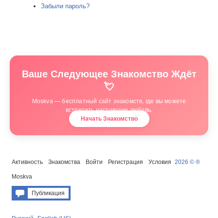
Забыли пароль?
Ваше Следующее Знакомство Ждёт
💘
Moskva — бесплатный сайт знакомств, где вы можете
встретить настоящую любовь.
Начать Знакомство
Активность
Знакомства
Войти
Регистрация
Условия
2026 © ®
Moskva
Публикация