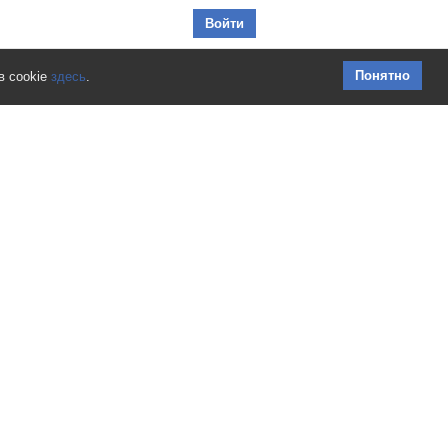
Перейти к содержимому
Войти
Понятно
в cookie
здесь
.