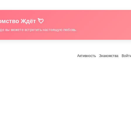
мство Ждёт 💘
где вы можете встретить настоящую любовь.
Активность
Знакомства
Войт