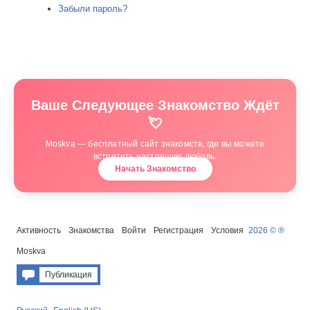
Забыли пароль?
Ваше Следующее Знакомство Ждёт
💘
Moskva — бесплатный сайт знакомств, где вы можете
встретить настоящую любовь.
Начать Знакомство
Активность
Знакомства
Войти
Регистрация
Условия
2026 © ®
Moskva
Публикация