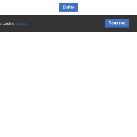
Перейти к содержимому
Войти
Понятно
в cookie
здесь
.