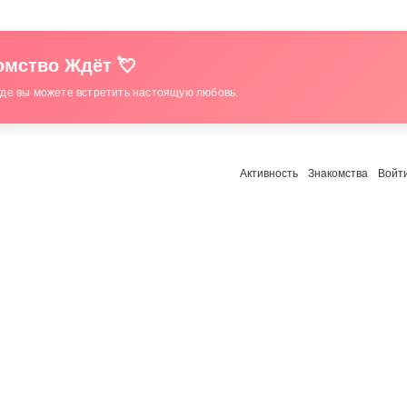
мство Ждёт 💘
где вы можете встретить настоящую любовь.
Активность
Знакомства
Войт