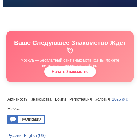
Ваше Следующее Знакомство Ждёт
💘
Moskva — бесплатный сайт знакомств, где вы можете
встретить настоящую любовь.
Начать Знакомство
Активность
Знакомства
Войти
Регистрация
Условия
2026 © ®
Moskva
Публикация
Русский
English (US)