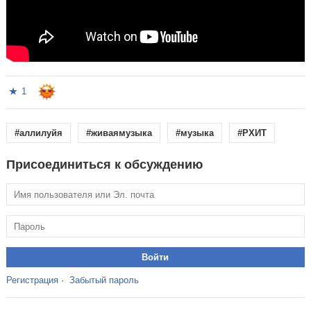
1
#аллилуйя
#живаямузыка
#музыка
#РХИТ
Присоединиться к обсуждению
Регистрация
·
Забытый пароль