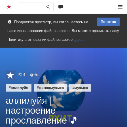
Перейти
Меню
к
Понятно
Продолжая просмотр, вы соглашаетесь на
содержимому
наше использование файлов cookie. Вы можете прочитать нашу
Политику в отношении файлов cookie
здесь
.
РХИТ
@rhit
#аллилуйя
#живаямузыка
#музыка
аллилуйя |
настроение
прославление 🎵