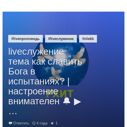
#liveпроповедь
#liveслужение
#nlekb
liveслужение
тема как славить
Бога в
испытаниях? |
настроение
внимателен 🔔 ▶
…
Ответить
4 года
1