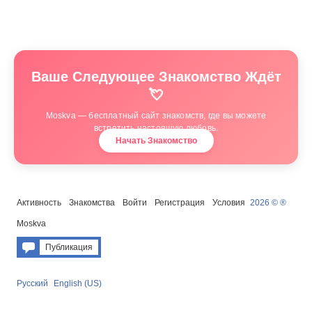
Ваше Следующее Знакомство Ждёт
💘
Moskva — бесплатный сайт знакомств, где вы можете
встретить настоящую любовь.
Начать Знакомство
Активность
Знакомства
Войти
Регистрация
Условия
2026 © ®
Moskva
Публикация
Русский
English (US)