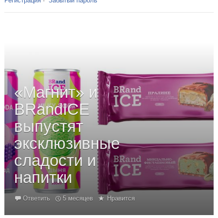
Регистрация
·
Забытый пароль
«Магнит» и
BRandICE
выпустят
эксклюзивные
сладости и
напитки
Ответить
5 месяцев
Нравится