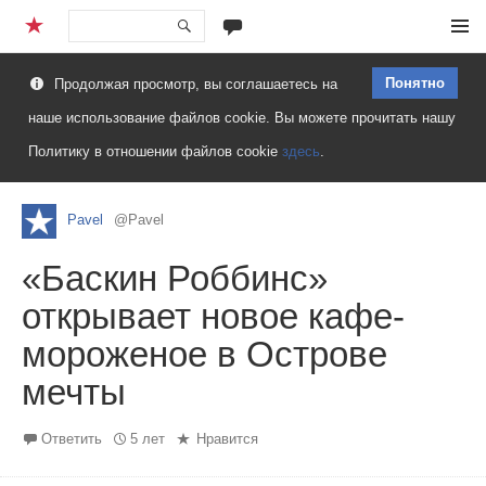
Перейти
Меню
к
Понятно
Продолжая просмотр, вы соглашаетесь на
содержимому
наше использование файлов cookie. Вы можете прочитать нашу
Политику в отношении файлов cookie
здесь
.
Pavel
@Pavel
«Баскин Роббинс»
открывает новое кафе-
мороженое в Острове
мечты
Ответить
5 лет
Нравится