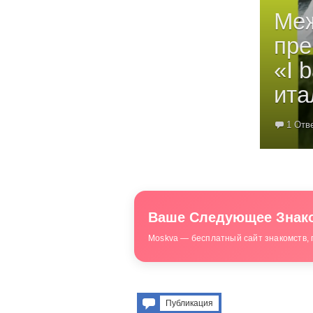
Ме
пре
«I 
ита
1 Отв
Ваше Следующее Знако
Moskva — бесплатный сайт знакомств, 
Публикация