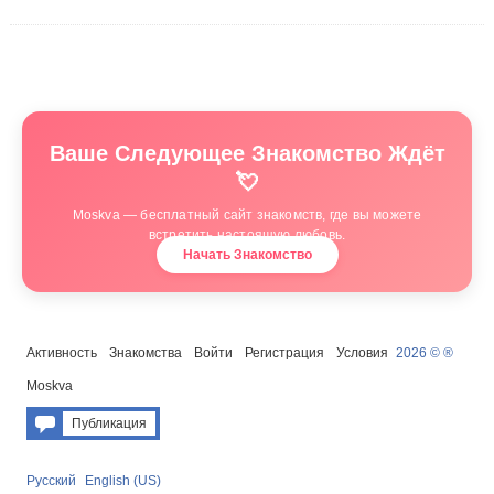
Ваше Следующее Знакомство Ждёт
💘
Moskva — бесплатный сайт знакомств, где вы можете
встретить настоящую любовь.
Начать Знакомство
Активность
Знакомства
Войти
Регистрация
Условия
2026 © ®
Moskva
Публикация
Русский
English (US)