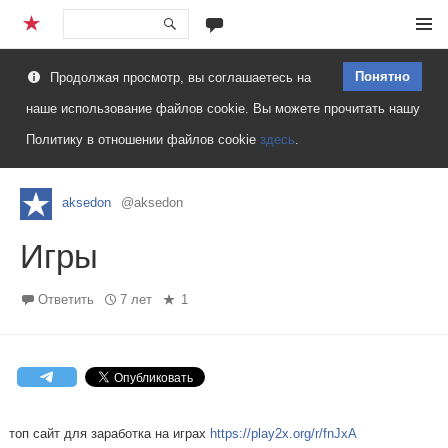
Перейти
Меню
к
Понятно
Продолжая просмотр, вы соглашаетесь на
содержимому
наше использование файлов cookie. Вы можете прочитать нашу
Политику в отношении файлов cookie
здесь
.
aksedon
@aksedon
Игры
Ответить
7 лет
1
топ сайт для заработка на играх
https://play2x.org/r/fnJxA