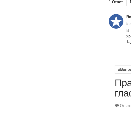
1 Ответ
R
5 
В 
хр
Та
#Вопр
Пра
гла
Ответ