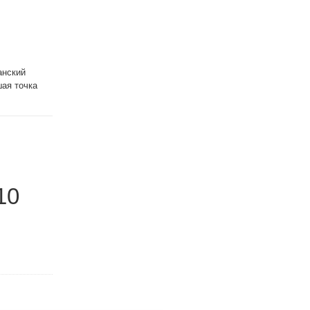
анский
шая точка
10