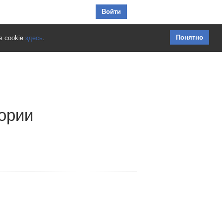
Перейти к содержимому
Войти
Понятно
в cookie
здесь
.
ории