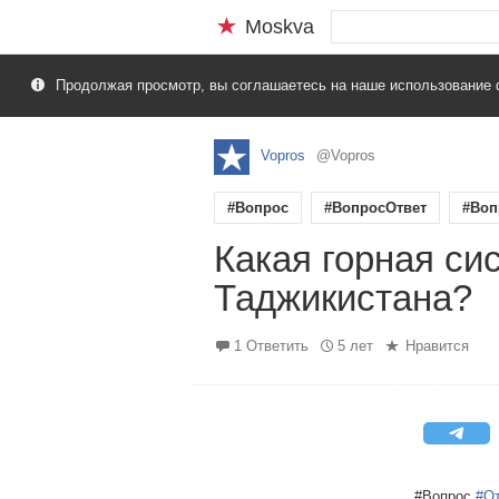
Moskva
Продолжая просмотр, вы соглашаетесь на наше использование 
Vopros
@Vopros
#Вопрос
#ВопросОтвет
#Воп
Какая горная си
Таджикистана?
1 Ответить
5 лет
Нравится
#Вопрос
#О