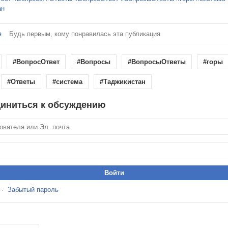
ан
я
Будь первым, кому понравилась эта публикация
#ВопросОтвет
#Вопросы
#ВопросыОтветы
#горы
#Ответы
#система
#Таджикистан
иниться к обсуждению
·
Забытый пароль