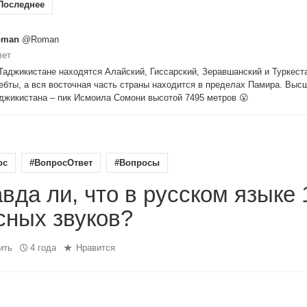
Последнее
oman
@Roman
лет
Таджикистане находятся Алайский, Гиссарский, Зеравшанский и Туркест
ебты, а вся восточная часть страны находится в пределах Памира. Выс
джикистана – пик Исмоила Сомони высотой 7495 метров 😮
ос
#ВопросОтвет
#Вопросы
вда ли, что в русском языке 
сных звуков?
ить
4 года
Нравится