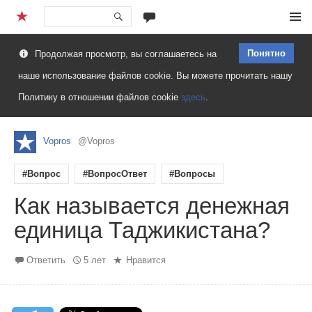
Перейти
Меню
к
Понятно
Продолжая просмотр, вы соглашаетесь на
содержимому
наше использование файлов cookie. Вы можете прочитать нашу
Политику в отношении файлов cookie
здесь
.
Vopros
@Vopros
#Вопрос
#ВопросОтвет
#Вопросы
Как называется денежная
единица Таджикистана?
Ответить
5 лет
Нравится