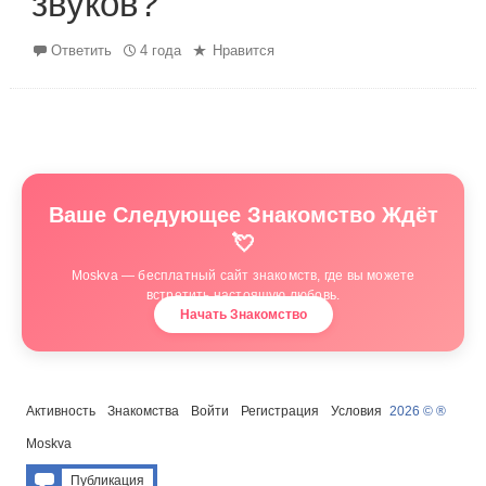
звуков?
Ответить
4 года
Нравится
Ваше Следующее Знакомство Ждёт
💘
Moskva — бесплатный сайт знакомств, где вы можете
встретить настоящую любовь.
Начать Знакомство
Активность
Знакомства
Войти
Регистрация
Условия
2026 © ®
Moskva
Публикация