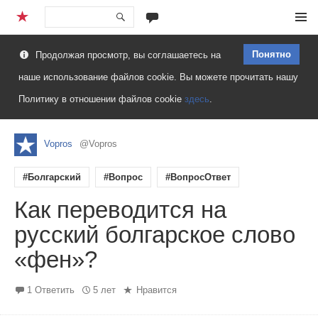
Перейти
Меню
к
Понятно
Продолжая просмотр, вы соглашаетесь на
содержимому
наше использование файлов cookie. Вы можете прочитать нашу
Политику в отношении файлов cookie
здесь
.
Vopros
@Vopros
#Болгарский
#Вопрос
#ВопросОтвет
Как переводится на
русский болгарское слово
«фен»?
1 Ответить
5 лет
Нравится