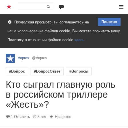
Перейти
Меню
к
Понятно
Продолжая просмотр, вы соглашаетесь на
содержимому
наше использование файлов cookie. Вы можете прочитать нашу
Политику в отношении файлов cookie
здесь
.
Vopros
@Vopros
#Вопрос
#ВопросОтвет
#Вопросы
Кто сыграл главную роль
в российском триллере
«Жесть»?
1 Ответить
5 лет
Нравится