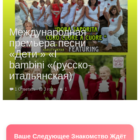
Международная
премьера песни
«Дети » «I
bambini «(русско-
итальянская)
1 Ответить
3 года
1
Ваше Следующее Знакомство Ждёт