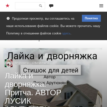
Перейти
Меню
к
Понятно
Продолжая просмотр, вы соглашаетесь на
содержимому
наше использование файлов cookie. Вы можете прочитать нашу
Политику в отношении файлов cookie
здесь
.
lusikmusic
@lusikmusic
Лайка и
дворняжка.
Притча. АВТОР
ЛУСИК