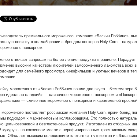
изводитель премиального мороженого, компания «Баскин Роббинс», вы
альную новинку в коллаборации с брендом попкорна Holy Corn – натура
ороженое с попкорном.
еное отвечает запросам на более легкие продукты в рационе. Порадуе
изменно высоким качеством любителей замороженного лакомства всех в
одойдет для семейного просмотра кинофильмов и уютных вечеров в те
омпании.
ейку мороженого от «Баскин Роббинс» вошли два вкуса – бестселлера б
орн идеально сладкий» — сливочное мороженое с попкорном и «Попкор
арамелью» — сливочное мороженое с попкорном и карамельной прослой
 мороженого поставляет российская компания Holy Corn, яркий бренд по
ым подходом к маркетинговым коллаборациям. Это полностью натураль
о цельнозерновой и безглютеновый продукт. Изготовлен из отборных ин
 кукурузы на кокосовом масле с нерафинированным тростниковым саха
ью. Обладает высоким содержанием клетчатки, нутриентов и сбаланси