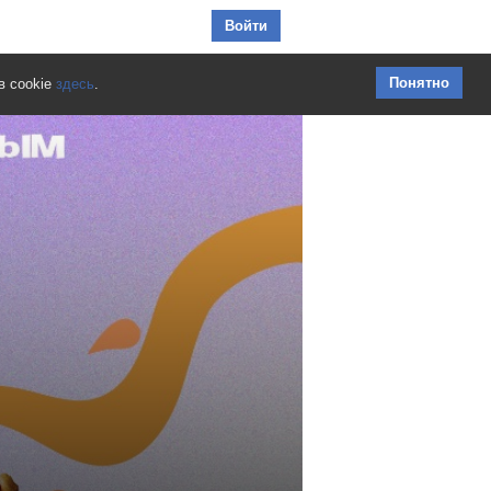
Перейти к содержимому
Войти
Понятно
в cookie
здесь
.