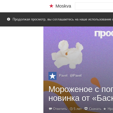
Moskva
Продолжая просмотр, вы соглашаетесь на наше использование 
Pavel
@Pavel
Мороженое с по
новинка от «Бас
Ответить
5 лет
Скачать
Нр