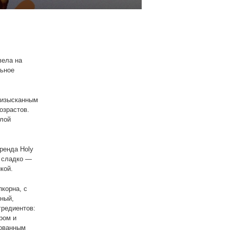
вела на
льное
т изысканным
озрастов.
плой
ренда Holy
н сладко —
кой.
пкорна, с
ный,
гредиентов:
ром и
рованным