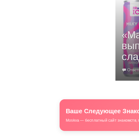
«Ма
вып
сла
Ответ
Ваше Следующее Знако
Moskva — бесплатный сайт знакомств, 