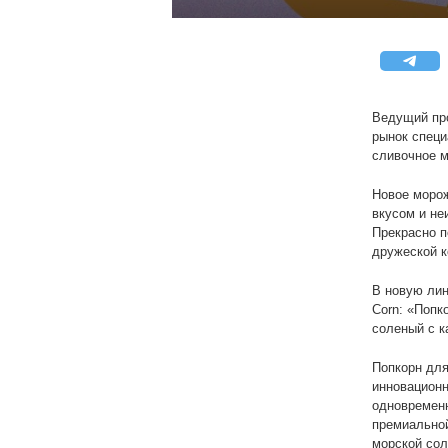
Ведущий про
рынок специ
сливочное м
Новое морож
вкусом и не
Прекрасно п
дружеской к
В новую лин
Corn: «Попк
соленый с к
Попкорн для
инновационн
одновременн
премиальной
морской сол