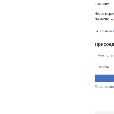
составом.
Новое морож
магазине, ф
Нравитс
Присоед
Регистрация