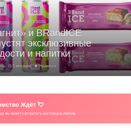
гнит» и BRandICE
устят эксклюзивные
дости и напитки
ить
5 месяцев
Нравится
мство Ждёт 💘
где вы можете встретить настоящую любовь.