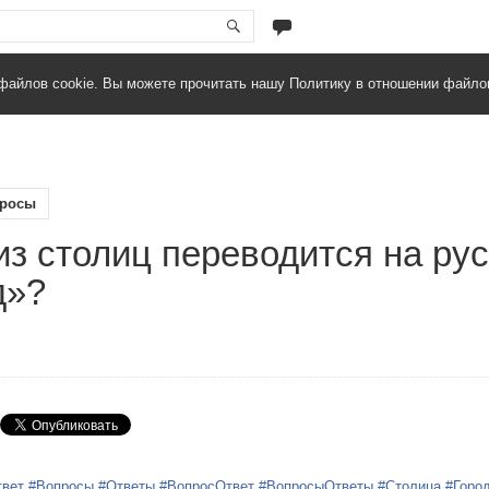
файлов cookie. Вы можете прочитать нашу Политику в отношении файло
росы
из столиц переводится на рус
д»?
твет
#Вопросы
#Ответы
#ВопросОтвет
#ВопросыОтветы
#Столица
#Горо