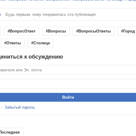
я
Будь первым, кому понравилась эта публикация
#ВопросОтвет
#Вопросы
#ВопросыОтветы
#Город
#Ответы
#Столица
иниться к обсуждению
·
Забытый пароль
Последнее