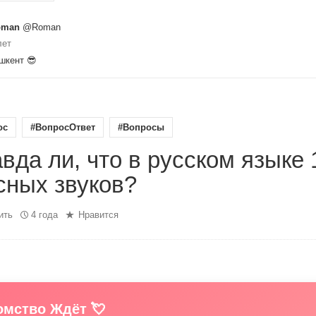
oman
@Roman
лет
шкент 😎
ос
#ВопросОтвет
#Вопросы
вда ли, что в русском языке 
сных звуков?
ить
4 года
Нравится
мство Ждёт 💘