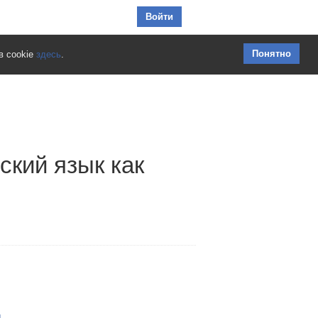
Перейти к содержимому
Войти
Понятно
в cookie
здесь
.
ский язык как
д