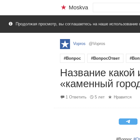
Moskva
Продолжая просмотр, вы соглашаетесь на наше использование 
Vopros
@Vopros
#Вопрос
#ВопросОтвет
#Воп
Название какой 
«каменный горо
1 Ответить
5 лет
Нравится
#Вопрос
#О