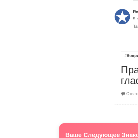
R
5 
Та
#Вопр
Пра
гла
Ответ
Ваше Следующее Знако