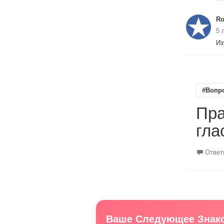
R
5 
И
#Вопр
Пра
гла
Ответ
Ваше Следующее Знако