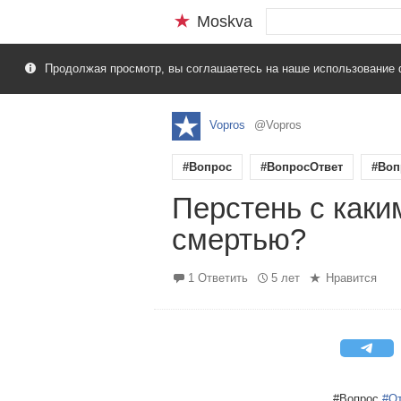
Moskva
Продолжая просмотр, вы соглашаетесь на наше использование 
Vopros
@Vopros
#Вопрос
#ВопросОтвет
#Воп
Перстень с каки
смертью?
1 Ответить
5 лет
Нравится
#Вопрос
#О