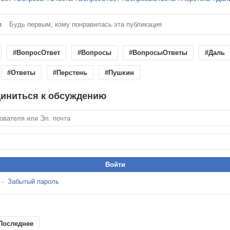
я
Будь первым, кому понравилась эта публикация
#ВопросОтвет
#Вопросы
#ВопросыОтветы
#Даль
#Ответы
#Перстень
#Пушкин
иниться к обсуждению
·
Забытый пароль
Последнее