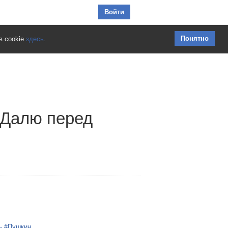
Перейти к содержимому
Войти
Понятно
в cookie
здесь
.
 Далю перед
ь
#Пушкин