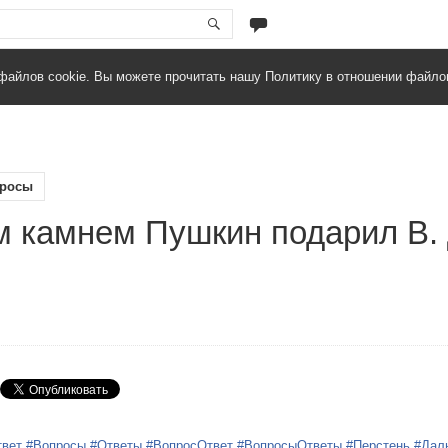
файлов cookie. Вы можете прочитать нашу Политику в отношении файло
росы
м камнем Пушкин подарил В.
твет
#Вопросы
#Ответы
#ВопросОтвет
#ВопросыОтветы
#Перстень
#Дал