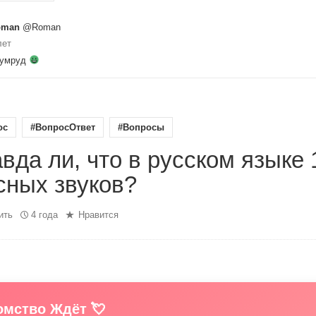
oman
@Roman
лет
зумруд
ос
#ВопросОтвет
#Вопросы
вда ли, что в русском языке 
сных звуков?
ить
4 года
Нравится
мство Ждёт 💘