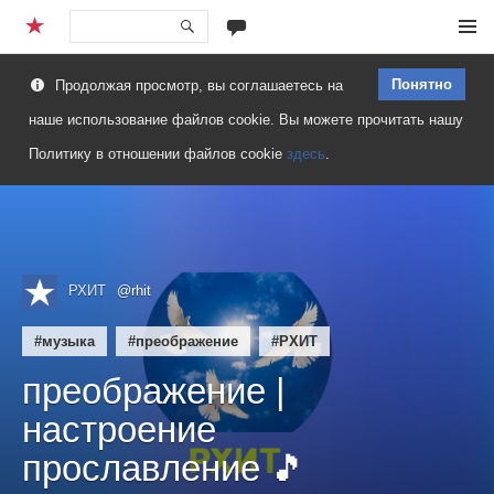
Перейти
Меню
к
Понятно
Продолжая просмотр, вы соглашаетесь на
содержимому
наше использование файлов cookie. Вы можете прочитать нашу
Политику в отношении файлов cookie
здесь
.
РХИТ
@rhit
#музыка
#преображение
#РХИТ
преображение |
настроение
прославление 🎵