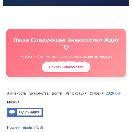
Ваше Следующее Знакомство Ждёт
💘
Moskva — бесплатный сайт знакомств, где вы можете
встретить настоящую любовь.
Начать Знакомство
Активность
Знакомства
Войти
Регистрация
Условия
2026 © ®
Moskva
Публикация
Русский
English (US)