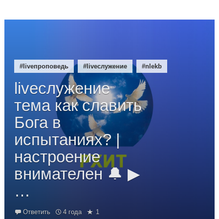
#liveпроповедь
#liveслужение
#nlekb
liveслужение
тема как славить
Бога в
испытаниях? |
настроение
внимателен 🔔 ▶
…
Ответить
4 года
1