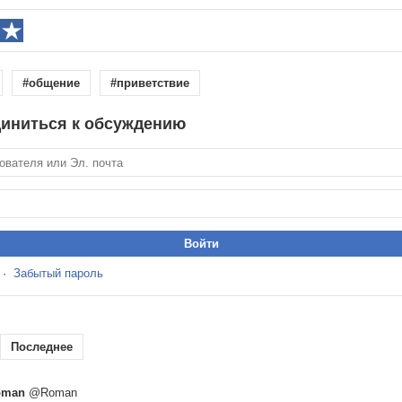
#общение
#приветствие
иниться к обсуждению
·
Забытый пароль
Последнее
oman
@Roman