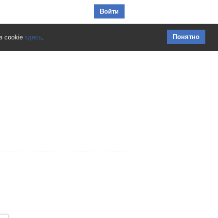
Перейти к содержимому
Войти
Понятно
в cookie
здесь
.