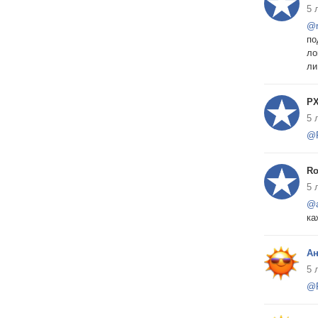
5 
@r
по
ло
ли
Р
5 
@
R
5 
@a
ка
Ан
5 
@