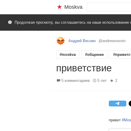
Moskva
Продолжая просмотр, вы соглашаетесь на наше использование 
Андрей Веснин
@andrewvesnin
#moskva
#общение
#приветс
приветствие
5 комментариев
5 лет
2
привет
#Mos