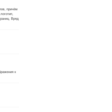
пов, причём
логотип,
траниц. Вряд
бражения к