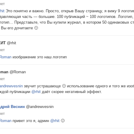
лет
hit
Это понятно и важно. Просто, открыв Вашу страницу, я вижу 9 логоти
давляющая часть — большие. 100 публикаций ~ 100 логотипов. Логотип, 
готип… Представьте, что Вы купили журнал, в котором 50 одинаковых с
 Вы его дочитаете 🙂
ХИТ
@rhit
лет
Roman
изображение это наш логотип
oman
@Roman
лет
ndrewvesnin
звучит устрашающе 🙂 использование одного и того же изо
ждой публикации
@rhit
даёт скорее негативный эффект.
дрей Веснин
@andrewvesnin
лет
Roman
привет это я, админ
@rhit
🙂