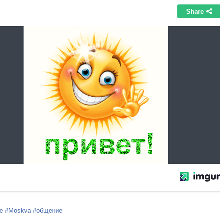
е
#Moskva
#общение