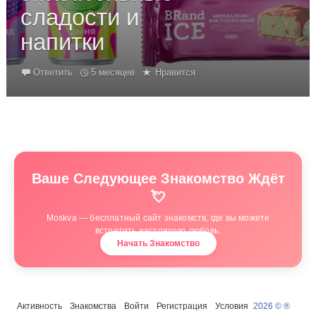
сладости и
напитки
Ответить
5 месяцев
Нравится
Ваше Следующее Знакомство Ждёт
💘
Moskva — бесплатный сайт знакомств, где вы можете
встретить настоящую любовь.
Начать Знакомство
Активность
Знакомства
Войти
Регистрация
Условия
2026 © ®