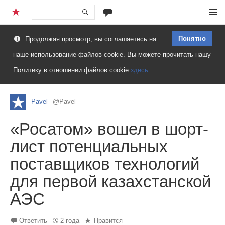
Перейти
Меню
к
Понятно
Продолжая просмотр, вы соглашаетесь на
содержимому
наше использование файлов cookie. Вы можете прочитать нашу
Политику в отношении файлов cookie
здесь
.
Pavel
@Pavel
«Росатом» вошел в шорт-
лист потенциальных
поставщиков технологий
для первой казахстанской
АЭС
Ответить
2 года
Нравится