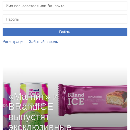
Регистрация
·
Забытый пароль
«Магнит» и
BRandICE
выпустят
эксклюзивные