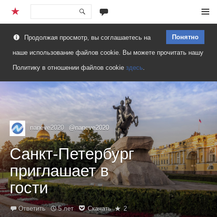
Перейти
Меню
к
Понятно
Продолжая просмотр, вы соглашаетесь на
содержимому
наше использование файлов cookie. Вы можете прочитать нашу
Политику в отношении файлов cookie
здесь
.
naneve2020
@naneve2020
Санкт-Петербург
приглашает в
гости
Ответить
5 лет
Скачать
2