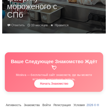
мороженого с
СПб
Ответить
10 месяцев
Нравится
Ваше Следующее Знакомство Ждёт
💘
Moskva — бесплатный сайт знакомств, где вы можете
встретить настоящую любовь.
Начать Знакомство
Активность
Знакомства
Войти
Регистрация
Условия
2026 © ®