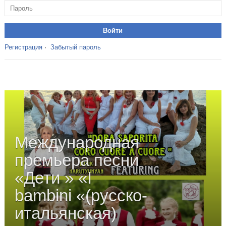
Регистрация
·
Забытый пароль
Международная
премьера песни
«Дети » «I
bambini «(русско-
итальянская)