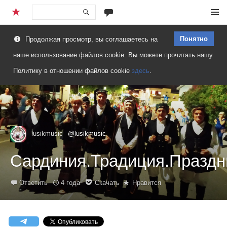
Перейти
Меню
к
Понятно
Продолжая просмотр, вы соглашаетесь на
содержимому
наше использование файлов cookie. Вы можете прочитать нашу
Политику в отношении файлов cookie
здесь
.
lusikmusic
@lusikmusic
Сардиния.Традиция.Праздн
Ответить
4 года
Скачать
Нравится