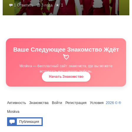
1 Ответить
3 года
1
Ваше Следующее Знакомство Ждёт
💘
Moskva — бесплатный сайт знакомств, где вы можете
встретить настоящую любовь.
Начать Знакомство
Активность
Знакомства
Войти
Регистрация
Условия
2026 © ®
Moskva
Публикация