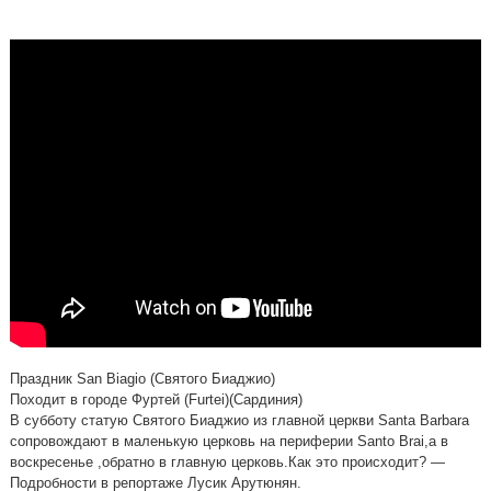
Праздник San Biagio (Святого Биаджио)
Походит в городе Фуртей (Furtei)(Сардиния)
В субботу статую Святого Биаджио из главной церкви Santa Barbara
сопровождают в маленькую церковь на периферии Santo Brai,а в
воскресенье ,обратно в главную церковь.Как это происходит? —
Подробности в репортаже Лусик Арутюнян.