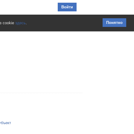
Перейти к содержимому
Войти
Понятно
в cookie
здесь
.
убъект