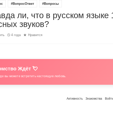
ос
#ВопросОтвет
#Вопросы
вда ли, что в русском языке 
сных звуков?
ить
4 года
Нравится
мство Ждёт 💘
где вы можете встретить настоящую любовь.
Активность
Знакомства
Войт