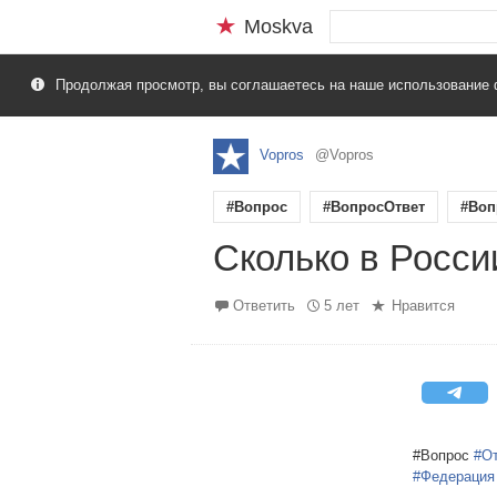
Moskva
Продолжая просмотр, вы соглашаетесь на наше использование 
Vopros
@Vopros
#Вопрос
#ВопросОтвет
#Воп
Сколько в Росси
Ответить
5 лет
Нравится
#Вопрос
#О
#Федерация