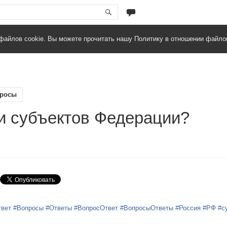
файлов cookie. Вы можете прочитать нашу Политику в отношении файло
росы
и субъектов Федерации?
твет
#Вопросы
#Ответы
#ВопросОтвет
#ВопросыОтветы
#Россия
#РФ
#с