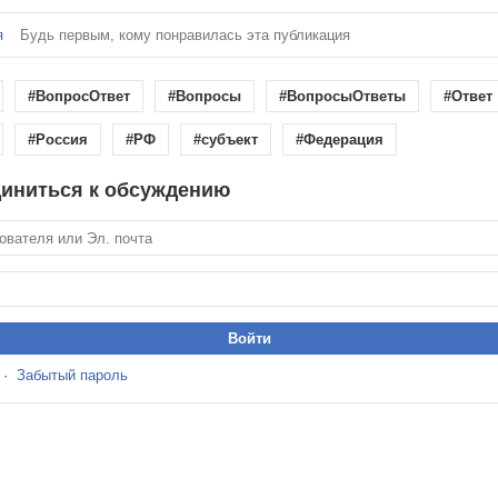
я
Будь первым, кому понравилась эта публикация
#ВопросОтвет
#Вопросы
#ВопросыОтветы
#Ответ
#Россия
#РФ
#субъект
#Федерация
иниться к обсуждению
·
Забытый пароль