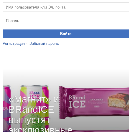
Регистрация
·
Забытый пароль
«Магнит» и
BRandICE
выпустят
эксклюзивные