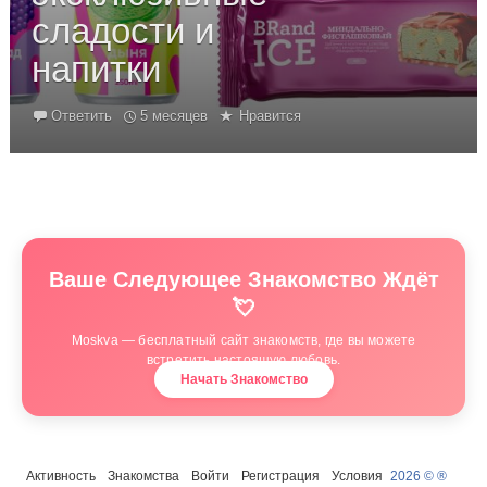
сладости и
напитки
Ответить
5 месяцев
Нравится
Ваше Следующее Знакомство Ждёт
💘
Moskva — бесплатный сайт знакомств, где вы можете
встретить настоящую любовь.
Начать Знакомство
Активность
Знакомства
Войти
Регистрация
Условия
2026 © ®