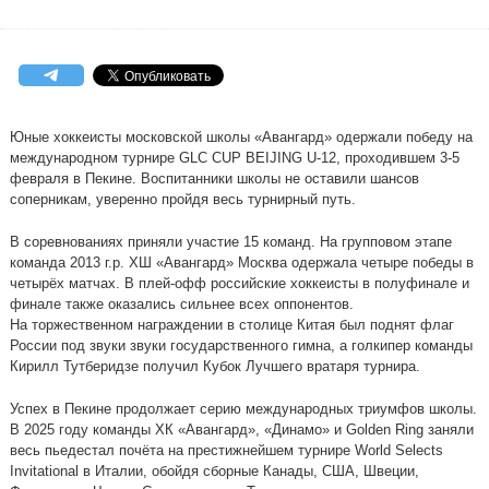
Юные хоккеисты московской школы «Авангард» одержали победу на
международном турнире GLC CUP BEIJING U-12, проходившем 3-5
февраля в Пекине. Воспитанники школы не оставили шансов
соперникам, уверенно пройдя весь турнирный путь.
В соревнованиях приняли участие 15 команд. На групповом этапе
команда 2013 г.р. ХШ «Авангард» Москва одержала четыре победы в
четырёх матчах. В плей-офф российские хоккеисты в полуфинале и
финале также оказались сильнее всех оппонентов.
На торжественном награждении в столице Китая был поднят флаг
России под звуки звуки государственного гимна, а голкипер команды
Кирилл Тутберидзе получил Кубок Лучшего вратаря турнира.
Успех в Пекине продолжает серию международных триумфов школы.
В 2025 году команды ХК «Авангард», «Динамо» и Golden Ring заняли
весь пьедестал почёта на престижнейшем турнире World Selects
Invitational в Италии, обойдя сборные Канады, США, Швеции,