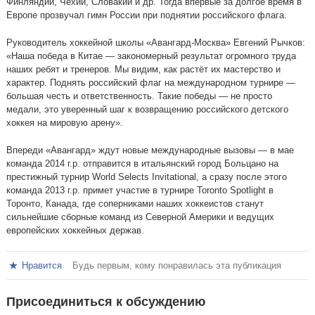
Финляндии, Чехии, Словакии и др. Тогда впервые за долгое время в
Европе прозвучал гимн России при поднятии российского флага.
Руководитель хоккейной школы «Авангард-Москва» Евгений Рычков:
«Наша победа в Китае — закономерный результат огромного труда
наших ребят и тренеров. Мы видим, как растёт их мастерство и
характер. Поднять российский флаг на международном турнире —
большая честь и ответственность. Такие победы — не просто
медали, это уверенный шаг к возвращению российского детского
хоккея на мировую арену».
Впереди «Авангард» ждут новые международные вызовы — в мае
команда 2014 г.р. отправится в итальянский город Больцано на
престижный турнир World Selects Invitational, а сразу после этого
команда 2013 г.р. примет участие в турнире Toronto Spotlight в
Торонто, Канада, где соперниками наших хоккеистов станут
сильнейшие сборные команд из Северной Америки и ведущих
европейских хоккейных держав.
Нравится
Будь первым, кому понравилась эта публикация
Присоединиться к обсуждению