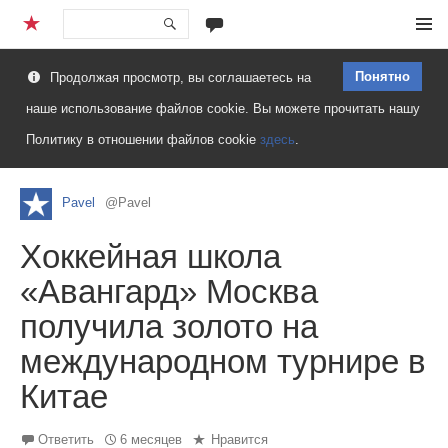
Перейти
Меню
к
Понятно
Продолжая просмотр, вы соглашаетесь на
содержимому
наше использование файлов cookie. Вы можете прочитать нашу
Политику в отношении файлов cookie
здесь
.
Pavel
@Pavel
Хоккейная школа
«Авангард» Москва
получила золото на
международном турнире в
Китае
Ответить
6 месяцев
Нравится