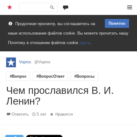
Перейти
Меню
к
Понятно
Продолжая просмотр, вы соглашаетесь на
содержимому
наше использование файлов cookie. Вы можете прочитать нашу
Политику в отношении файлов cookie
здесь
.
Vopros
@Vopros
#Вопрос
#ВопросОтвет
#Вопросы
Чем прославился В. И.
Ленин?
Ответить
5 лет
Нравится