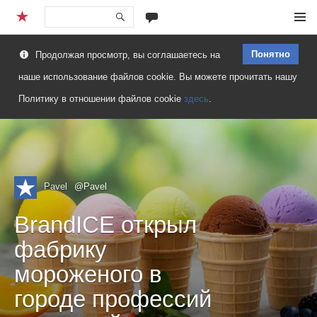
Перейти
Меню
к
Понятно
Продолжая просмотр, вы соглашаетесь на
содержимому
наше использование файлов cookie. Вы можете прочитать нашу
Политику в отношении файлов cookie
здесь
.
Pavel
@Pavel
BrandICE открыл
фабрику
мороженого в
городе профессий