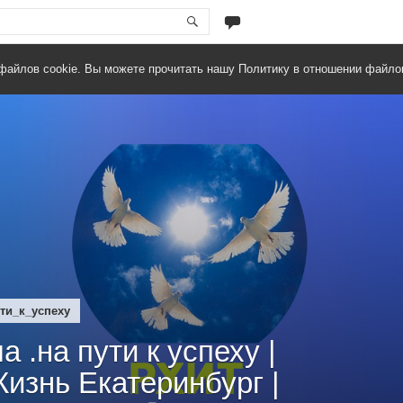
файлов cookie. Вы можете прочитать нашу Политику в отношении файло
ти_к_успеху
а .на пути к успеху |
изнь Екатеринбург |