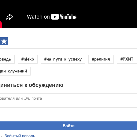
поведь
#nlekb
#на_пути_к_успеху
#религия
#РХИТ
ции_служений
иниться к обсуждению
·
Забытый пароль