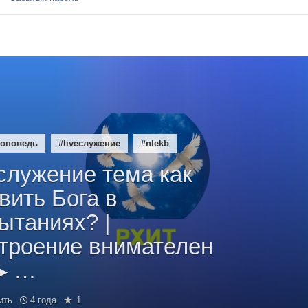
роповедь
#liveслужение
#nlekb
eслужение тема как
вить Бога в
ытаниях? |
троение внимателен
▶ …
ить
4 года
1