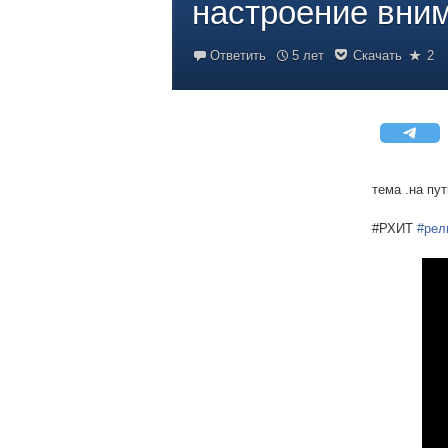
настроение вним
Ответить
5 лет
Скачать
2
тема .на пу
#РХИТ
#рел