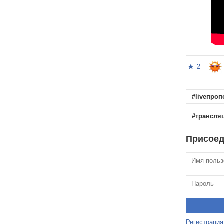
2
#liveпро
#трансля
Присоед
Регистрация