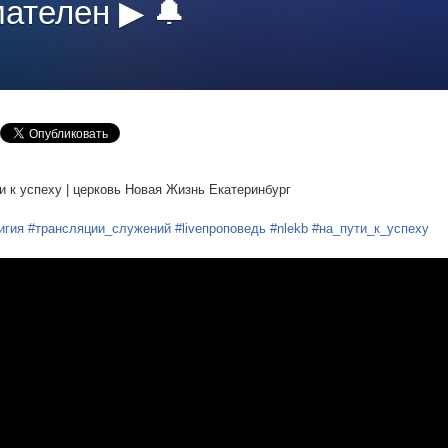
ателен ▶ 🔔
ти к успеху | церковь Новая Жизнь Екатеринбург
игия
#трансляции_служений
#liveпроповедь
#nlekb
#на_пути_к_успеху