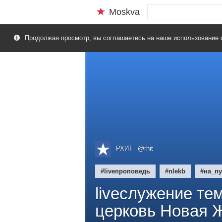
Moskva
Продолжая просмотр, вы соглашаетесь на наше использование 
РХИТ
@rhit
#liveпроповедь
#nlekb
#на_пу
liveслужение тем
церковь Новая Ж