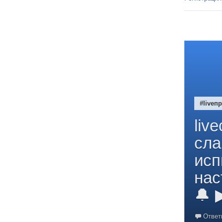
#liveп
liv
сла
исп
нас
🔔 
Ответ