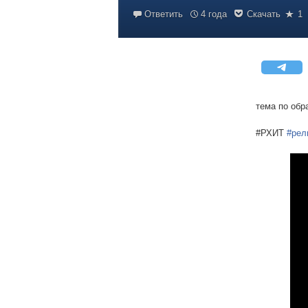
Ответить
4 года
Скачать
1
тема по обр
#РХИТ
#рел