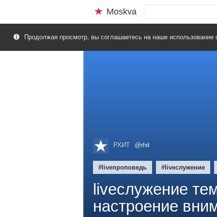
Moskva
Продолжая просмотр, вы соглашаетесь на наше использование 
РХИТ
@rhit
#liveпроповедь
#liveслужение
liveслужение те
настроение вним