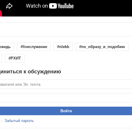
поведь
#liveслужение
#nlekb
#по_образу_и_подобию
#РХИТ
иниться к обсуждению
·
Забытый пароль