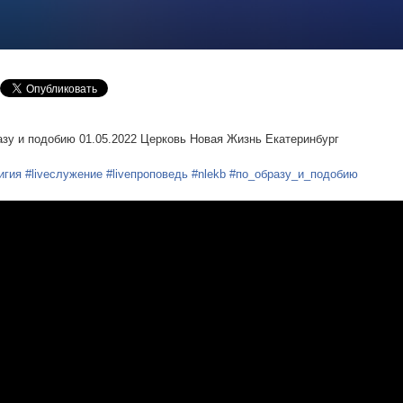
азу и подобию 01.05.2022 Церковь Новая Жизнь Екатеринбург
игия
#liveслужение
#liveпроповедь
#nlekb
#по_образу_и_подобию