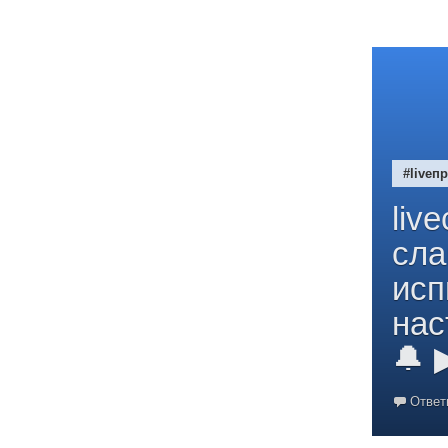
#liveп
liv
сла
исп
нас
🔔 
Ответ