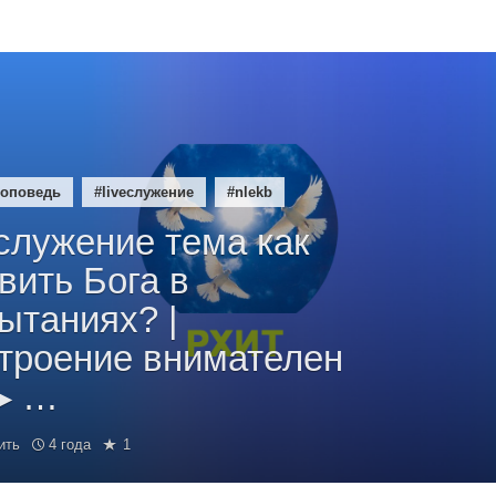
роповедь
#liveслужение
#nlekb
eслужение тема как
вить Бога в
ытаниях? |
троение внимателен
▶ …
ить
4 года
1