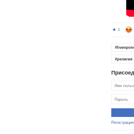
1
#liveпро
#религия
Присоед
Регистрация