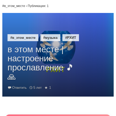
#в_этом_месте
› Публикации: 1
#в_этом_месте
#музыка
#РХИТ
в этом месте |
настроение
прославление 🎵
🙏
Ответить
5 лет
1