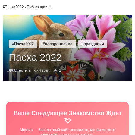
#Пасха2022
› Публикации: 1
#Пасха2022
#поздравление
#праздники
Пасха 2022
Ответить
4 года
1
Ваше Следующее Знакомство Ждёт
💘
Moskva — бесплатный сайт знакомств, где вы можете