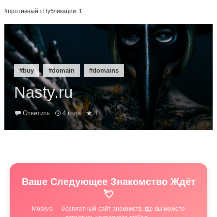
#противный
› Публикации: 1
#buy
#domain
#domains
Nasty.ru
Ответить
4 года
1
Ваше Следующее Знакомство Ждёт
💘
Moskva — бесплатный сайт знакомств, где вы можете