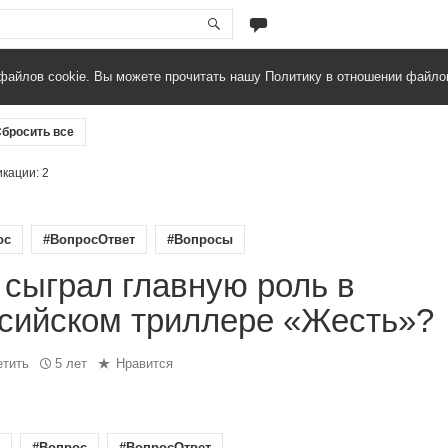
файлов cookie. Вы можете прочитать нашу Политику в отношении файло
бросить все
икации: 2
ос
#ВопросОтвет
#Вопросы
 сыграл главную роль в
сийском триллере «Жесть»?
етить
5 лет
Нравится
#Вопрос
#ВопросОтвет