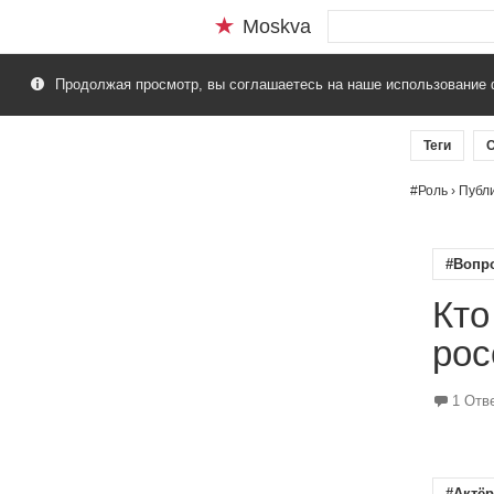
Moskva
Продолжая просмотр, вы соглашаетесь на наше использование 
Теги
С
#Роль
› Публ
#Вопр
Кто
рос
1 Отв
#Актёр