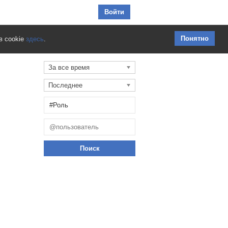
Перейти к содержимому
Войти
Понятно
в cookie
здесь
.
За все время
Последнее