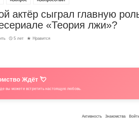
ой актёр сыграл главную рол
есериале «Теория лжи»?
ить
5 лет
Нравится
мство Ждёт 💘
где вы можете встретить настоящую любовь.
Активность
Знакомства
Войт