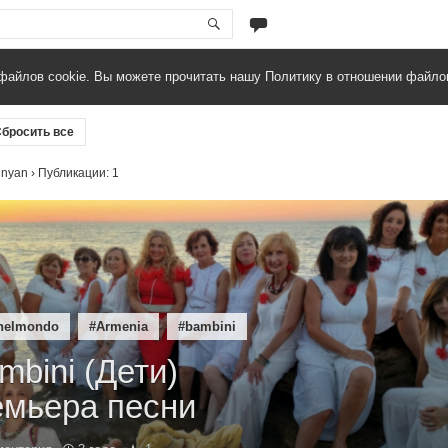
файлов cookie. Вы можете прочитать нашу Политику в отношении файло
бросить все
unyan
› Публикации: 1
nelmondo
#Armenia
#bambini
ambini (Дети)
мьера песни