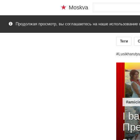
Moskva
Продолжая просмотр, вы соглашаетесь на наше использование 
Теги
С
#Lusikharuty
#amici
I b
Пре