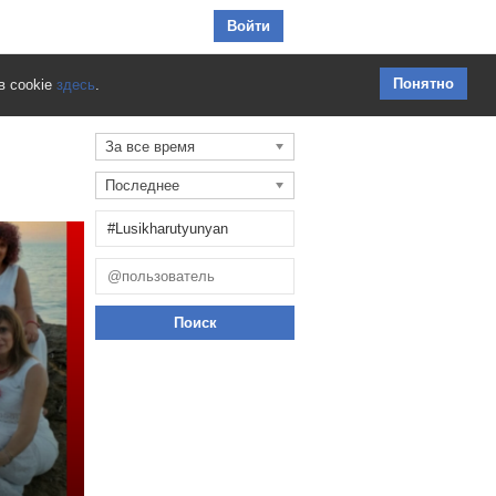
Перейти к содержимому
Войти
Понятно
в cookie
здесь
.
За все время
Последнее