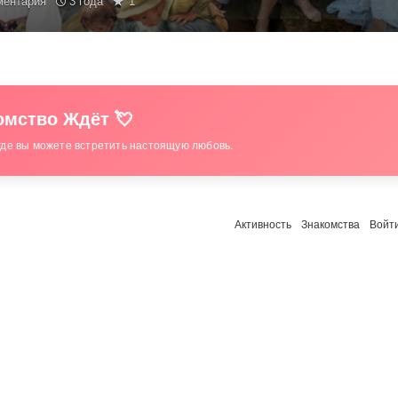
ментария
3 года
1
мство Ждёт 💘
где вы можете встретить настоящую любовь.
Активность
Знакомства
Войт