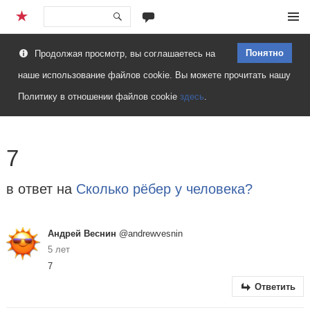
Перейти
Меню
к
Понятно
Продолжая просмотр, вы соглашаетесь на
содержимому
наше использование файлов cookie. Вы можете прочитать нашу
Политику в отношении файлов cookie
здесь
.
7
в ответ на
Сколько рёбер у человека?
Андрей Веснин
@andrewvesnin
5 лет
7
Ответить