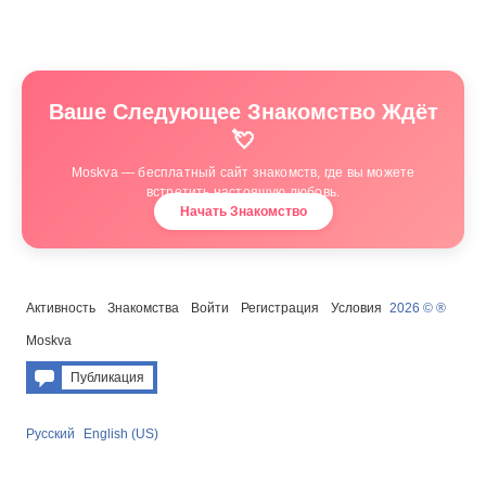
Ваше Следующее Знакомство Ждёт
💘
Moskva — бесплатный сайт знакомств, где вы можете
встретить настоящую любовь.
Начать Знакомство
Активность
Знакомства
Войти
Регистрация
Условия
2026 © ®
Moskva
Публикация
Русский
English (US)