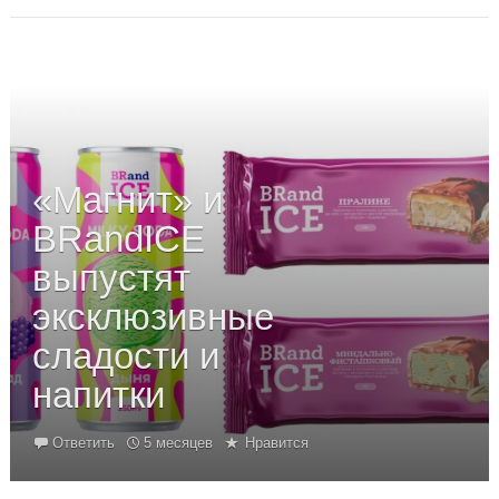
«Магнит» и
BRandICE
выпустят
эксклюзивные
сладости и
напитки
Ответить
5 месяцев
Нравится