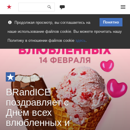
Перейти
Меню
к
Понятно
Продолжая просмотр, вы соглашаетесь на
содержимому
наше использование файлов cookie. Вы можете прочитать нашу
Политику в отношении файлов cookie
здесь
.
Pavel
@Pavel
BRandICE
поздравляет с
Днём всех
влюбленных и