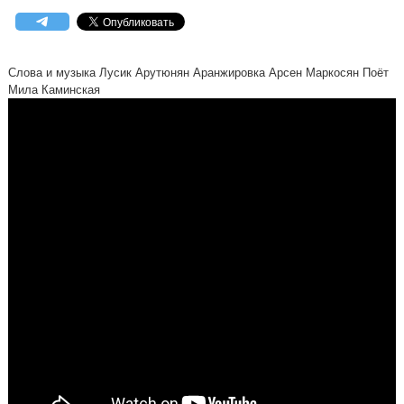
Слова и музыка Лусик Арутюнян Аранжировка Арсен Маркосян Поёт
Мила Каминская