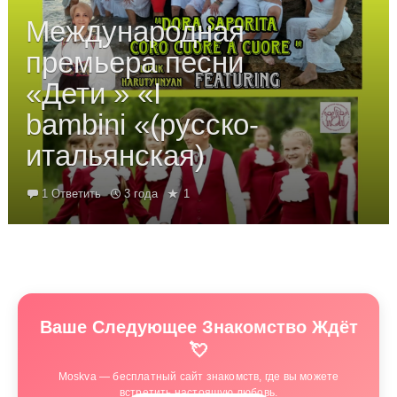
Международная
премьера песни
«Дети » «I
bambini «(русско-
итальянская)
1 Ответить
3 года
1
Ваше Следующее Знакомство Ждёт
💘
Moskva — бесплатный сайт знакомств, где вы можете
встретить настоящую любовь.