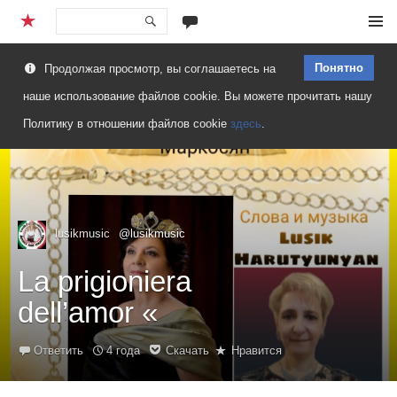
Перейти
Меню
к
Понятно
Продолжая просмотр, вы соглашаетесь на
содержимому
наше использование файлов cookie. Вы можете прочитать нашу
Политику в отношении файлов cookie
здесь
.
lusikmusic
@lusikmusic
La prigioniera
dell’amor «
Ответить
4 года
Скачать
Нравится