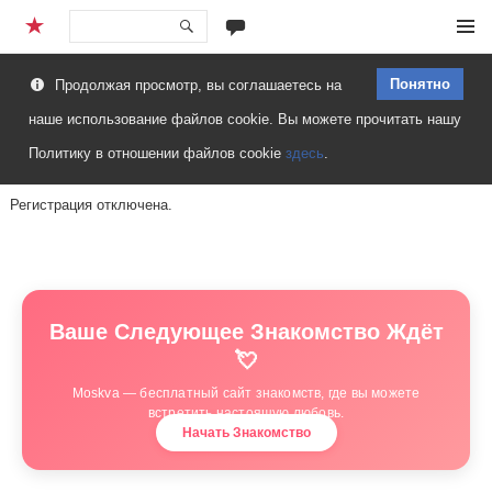
Перейти
Меню
к
Понятно
Продолжая просмотр, вы соглашаетесь на
содержимому
наше использование файлов cookie. Вы можете прочитать нашу
Политику в отношении файлов cookie
здесь
.
Регистрация отключена.
Ваше Следующее Знакомство Ждёт
💘
Moskva — бесплатный сайт знакомств, где вы можете
встретить настоящую любовь.
Начать Знакомство